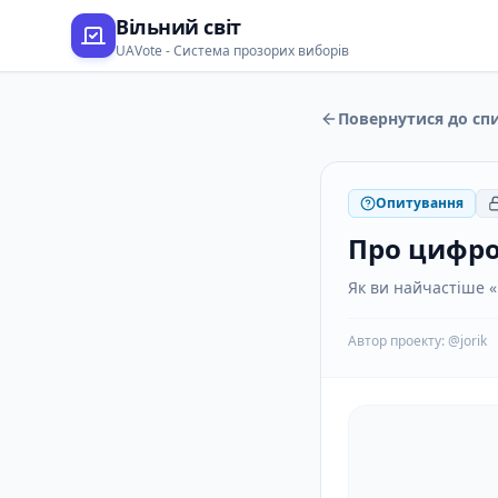
Вільний світ
UAVote - Система прозорих виборів
Повернутися до сп
Опитування
Про цифро
Як ви найчастіше «
Автор проекту: @jorik