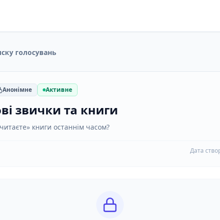
иску голосувань
Анонімне
Активне
ві звички та книги
читаєте» книги останнім часом?
Дата ство