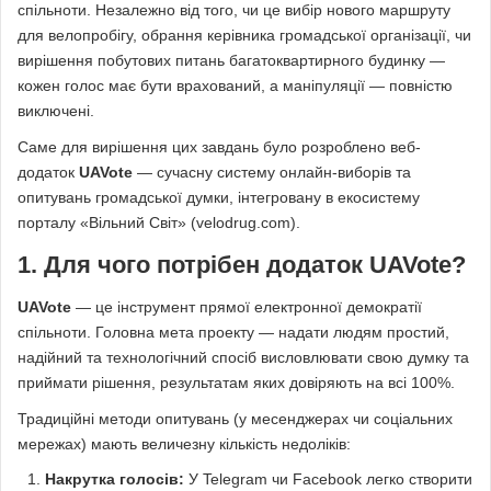
спільноти. Незалежно від того, чи це вибір нового маршруту
для велопробігу, обрання керівника громадської організації, чи
вирішення побутових питань багатоквартирного будинку —
кожен голос має бути врахований, а маніпуляції — повністю
виключені.
Саме для вирішення цих завдань було розроблено веб-
додаток
UAVote
— сучасну систему онлайн-виборів та
опитувань громадської думки, інтегровану в екосистему
порталу «Вільний Світ» (velodrug.com).
1. Для чого потрібен додаток UAVote?
UAVote
— це інструмент прямої електронної демократії
спільноти. Головна мета проекту — надати людям простий,
надійний та технологічний спосіб висловлювати свою думку та
приймати рішення, результатам яких довіряють на всі 100%.
Традиційні методи опитувань (у месенджерах чи соціальних
мережах) мають величезну кількість недоліків:
Накрутка голосів:
У Telegram чи Facebook легко створити