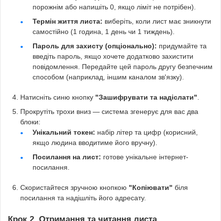
порожнім або напишіть 0, якщо ліміт не потрібен).
Термін життя листа:
виберіть, коли лист має зникнути
самостійно (1 година, 1 день чи 1 тиждень).
Пароль для захисту (опціонально):
придумайте та
введіть пароль, якщо хочете додатково захистити
повідомлення. Передайте цей пароль другу безпечним
способом (наприклад, іншим каналом зв'язку).
Натисніть синю кнопку
"Зашифрувати та надіслати"
.
Прокрутіть трохи вниз — система згенерує для вас два
блоки:
Унікальний токен:
набір літер та цифр (корисний,
якщо людина вводитиме його вручну).
Посилання на лист:
готове унікальне інтернет-
посилання.
Скористайтеся зручною кнопкою
"Копіювати"
біля
посилання та надішліть його адресату.
Крок 2. Отримання та читання листа