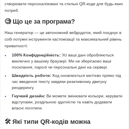
створювати персоналізовані та стильні QR-коди для будь-яких
потреб.
🧐 Що це за програма?
Наш генератор — це автономний вебдодаток, який поєднує в
собі потужні інструменти кастомізації та максимальний рівень
приватності:
100% Конфіденційність:
Усі ваші дані обробляються
виключно у вашому браузері. Ми не зберігаємо ваші
посилання, паролі чи персональні дані на сервері.
Швидкість роботи:
Код оновлюється миттєво прямо під
час введення тексту завдяки реактивному двигуну
рендерингу.
Гнучкий дизайн:
Ви можете змінювати кольори, керувати
відступами, роздільною здатністю та навіть додавати
власні логотипи.
🛠 Які типи QR-кодів можна