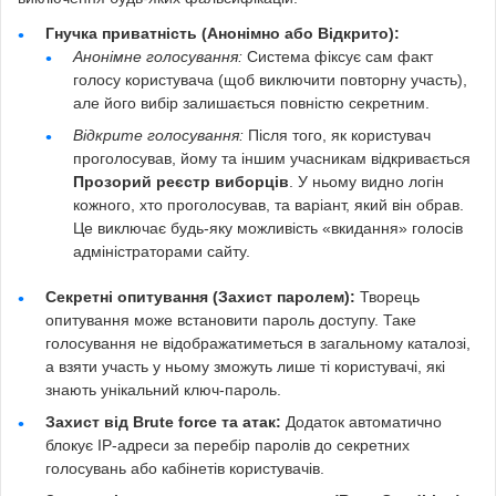
Гнучка приватність (Анонімно або Відкрито):
Анонімне голосування:
Система фіксує сам факт
голосу користувача (щоб виключити повторну участь),
але його вибір залишається повністю секретним.
Відкрите голосування:
Після того, як користувач
проголосував, йому та іншим учасникам відкривається
Прозорий реєстр виборців
. У ньому видно логін
кожного, хто проголосував, та варіант, який він обрав.
Це виключає будь-яку можливість «вкидання» голосів
адміністраторами сайту.
Секретні опитування (Захист паролем):
Творець
опитування може встановити пароль доступу. Таке
голосування не відображатиметься в загальному каталозі,
а взяти участь у ньому зможуть лише ті користувачі, які
знають унікальний ключ-пароль.
Захист від Brute force та атак:
Додаток автоматично
блокує IP-адреси за перебір паролів до секретних
голосувань або кабінетів користувачів.