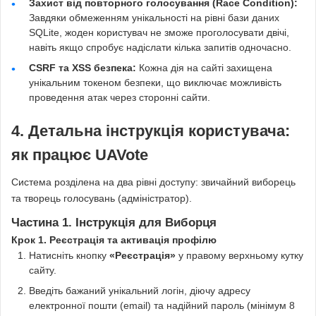
Захист від повторного голосування (Race Condition):
Завдяки обмеженням унікальності на рівні бази даних
SQLite, жоден користувач не зможе проголосувати двічі,
навіть якщо спробує надіслати кілька запитів одночасно.
CSRF та XSS безпека:
Кожна дія на сайті захищена
унікальним токеном безпеки, що виключає можливість
проведення атак через сторонні сайти.
4. Детальна інструкція користувача:
як працює UAVote
Система розділена на два рівні доступу: звичайний виборець
та творець голосувань (адміністратор).
Частина 1. Інструкція для Виборця
Крок 1. Реєстрація та активація профілю
Натисніть кнопку
«Реєстрація»
у правому верхньому кутку
сайту.
Введіть бажаний унікальний логін, діючу адресу
електронної пошти (email) та надійний пароль (мінімум 8