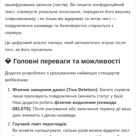
зашифрованих записок (листів). Ви пишете конфіденційний
текст, отримуєте унікальне посилання, передаєте його вашому
співрозмовнику, і як тільки він відкриває та читає лист —
повідомлення назавжди та безповоротно стирається з
сервера.
Це цифровий аналог паперу, який автоматично згорає після
того, як його прочитали.
💎 Головні переваги та можливості
Додаток розроблено з урахуванням найвищих стандартів
веббезпеки:
Фізичне знищення даних (True Deletion):
Багато сервісів
лише приховують повідомлення (міняють статус у базі).
Наш додаток робить
фізичне видалення (команда
DELETE)
. Після зчитування або закінчення терміну дії ваші
дані зникають з диска назавжди.
Гнучкий ліміт переглядів:
Ви можете налаштувати, скільки разів можна відкрити лист