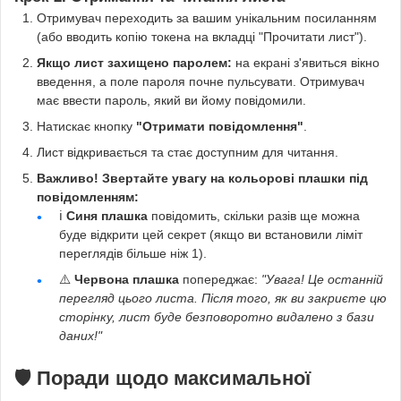
Отримувач переходить за вашим унікальним посиланням
(або вводить копію токена на вкладці "Прочитати лист").
Якщо лист захищено паролем:
на екрані з'явиться вікно
введення, а поле пароля почне пульсувати. Отримувач
має ввести пароль, який ви йому повідомили.
Натискає кнопку
"Отримати повідомлення"
.
Лист відкривається та стає доступним для читання.
Важливо! Звертайте увагу на кольорові плашки під
повідомленням:
ℹ️
Синя плашка
повідомить, скільки разів ще можна
буде відкрити цей секрет (якщо ви встановили ліміт
переглядів більше ніж 1).
⚠️
Червона плашка
попереджає:
"Увага! Це останній
перегляд цього листа. Після того, як ви закриєте цю
сторінку, лист буде безповоротно видалено з бази
даних!"
🛡️ Поради щодо максимальної