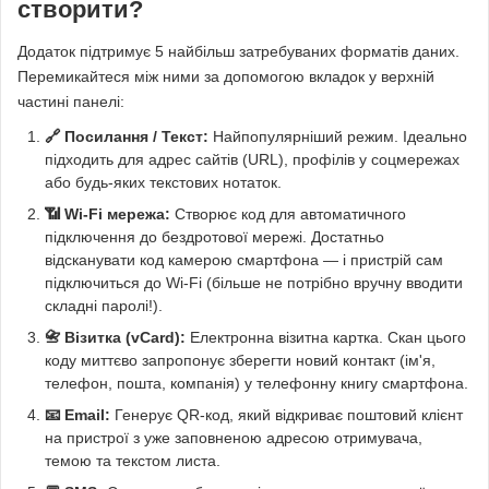
створити?
Додаток підтримує 5 найбільш затребуваних форматів даних.
Перемикайтеся між ними за допомогою вкладок у верхній
частині панелі:
🔗 Посилання / Текст:
Найпопулярніший режим. Ідеально
підходить для адрес сайтів (URL), профілів у соцмережах
або будь-яких текстових нотаток.
📶 Wi-Fi мережа:
Створює код для автоматичного
підключення до бездротової мережі. Достатньо
відсканувати код камерою смартфона — і пристрій сам
підключиться до Wi-Fi (більше не потрібно вручну вводити
складні паролі!).
📇 Візитка (vCard):
Електронна візитна картка. Скан цього
коду миттєво запропонує зберегти новий контакт (ім'я,
телефон, пошта, компанія) у телефонну книгу смартфона.
📧 Email:
Генерує QR-код, який відкриває поштовий клієнт
на пристрої з уже заповненою адресою отримувача,
темою та текстом листа.