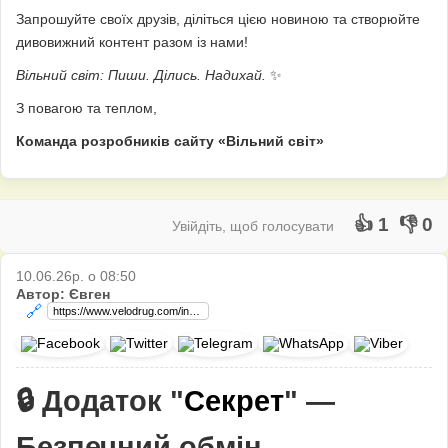
Запрошуйте своїх друзів, діліться цією новиною та створюйте
дивовижний контент разом із нами!
Вільний світ: Пиши. Ділись. Надихай.
✨
З повагою та теплом,
Команда розробників сайту «Вільний світ»
👍 1
👎 0
Увійдіть, щоб голосувати
10.06.26р. о 08:50
Автор: Євген
🔗
🔒 Додаток "
Секрет
" —
Безпечний обмін