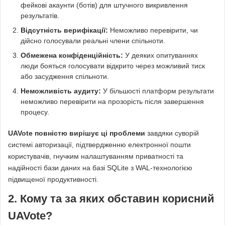
фейкові акаунти (ботів) для штучного викривлення
результатів.
Відсутність верифікації:
Неможливо перевірити, чи
дійсно голосували реальні члени спільноти.
Обмежена конфіденційність:
У деяких опитуваннях
люди бояться голосувати відкрито через можливий тиск
або засудження спільноти.
Неможливість аудиту:
У більшості платформ результати
неможливо перевірити на прозорість після завершення
процесу.
UAVote повністю вирішує ці проблеми
завдяки суворій
системі авторизації, підтвердженню електронної пошти
користувачів, гнучким налаштуванням приватності та
надійності бази даних на базі SQLite з WAL-технологією
підвищеної продуктивності.
2. Кому та за яких обставин корисний
UAVote?