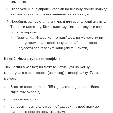
символів).
Після успішної відправки форми на вказану пошту надійде
автоматичний лист із посиланням на активацію.
Перейдіть за посиланням у листі для верифікації акаунту.
Тепер ви можете увійти в систему, використовуючи свій
логін та пароль.
Примітка:
Якщо лист не надійшов, ви можете змінити
пошту прямо на екрані очікування або повторно
надіслати запит верифікації (ліміт: 3 листи).
Крок 2. Налаштування профілю
Увійшовши в кабінет, ви можете натиснути на іконку
користувача з шестернею (user-cog) в шапці сайту. Тут ви
можете:
Вказати своє реальне ПІБ (це важливо для офіційних
відкритих виборів).
Змінити пароль.
Запросити зміну електронної адреси (потребуватиме
підтвердження на нову скриньку).