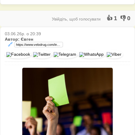
👍 1
👎 0
Увійдіть, щоб голосувати
03.06.26р. о 20:39
Автор: Євген
🔗