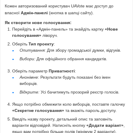
Кожен авторизований користувач UAVote має доступ до
власної
Адмін-панелі
(кнопка в шапці сайту).
Як створити нове голосування:
Перейдіть в «Адмін-панель» та знайдіть картку
«Нове
голосування»
ліворуч.
Оберіть
Тип проекту
:
Опитування:
Для збору громадської думки, відгуків.
Вибори:
Для офіційного обрання кандидатів.
Оберіть параметр
Приватності
:
Анонімне:
Результати будуть показані без імен
виборців.
Відкрите:
Усі бачитимуть прозорий реєстр голосів.
Якщо потрібно обмежити коло виборців, поставте галочку
«Секретне голосування»
та вкажіть пароль доступу.
Введіть назву проекту, детальний опис та заповніть
варіанти відповідей. Натисніть кнопку
«Додати варіант»
,
якщо вам потрібно більше полів (мінімум 2 варіанти).