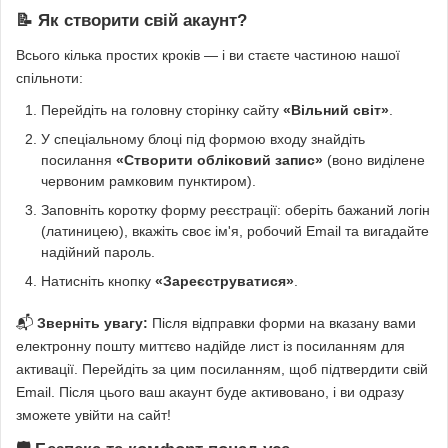
📝 Як створити свій акаунт?
Всього кілька простих кроків — і ви стаєте частиною нашої
спільноти:
Перейдіть на головну сторінку сайту
«Вільний світ»
.
У спеціальному блоці під формою входу знайдіть
посилання
«Створити обліковий запис»
(воно виділене
червоним рамковим пунктиром).
Заповніть коротку форму реєстрації: оберіть бажаний логін
(латиницею), вкажіть своє ім'я, робочий Email та вигадайте
надійний пароль.
Натисніть кнопку
«Зареєструватися»
.
📬
Зверніть увагу:
Після відправки форми на вказану вами
електронну пошту миттєво надійде лист із посиланням для
активації. Перейдіть за цим посиланням, щоб підтвердити свій
Email. Після цього ваш акаунт буде активовано, і ви одразу
зможете увійти на сайт!