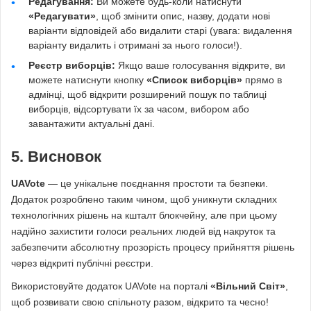
Редагування:
Ви можете будь-коли натиснути
«Редагувати»
, щоб змінити опис, назву, додати нові
варіанти відповідей або видалити старі (увага: видалення
варіанту видалить і отримані за нього голоси!).
Реєстр виборців:
Якщо ваше голосування відкрите, ви
можете натиснути кнопку
«Список виборців»
прямо в
адмінці, щоб відкрити розширений пошук по таблиці
виборців, відсортувати їх за часом, вибором або
завантажити актуальні дані.
5. Висновок
UAVote
— це унікальне поєднання простоти та безпеки.
Додаток розроблено таким чином, щоб уникнути складних
технологічних рішень на кшталт блокчейну, але при цьому
надійно захистити голоси реальних людей від накруток та
забезпечити абсолютну прозорість процесу прийняття рішень
через відкриті публічні реєстри.
Використовуйте додаток UAVote на порталі
«Вільний Світ»
,
щоб розвивати свою спільноту разом, відкрито та чесно!