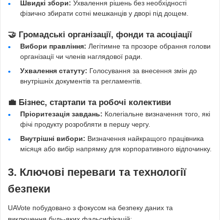
Швидкі збори:
Ухвалення рішень без необхідності
фізично збирати сотні мешканців у дворі під дощем.
🤝 Громадські організації, фонди та асоціації
Вибори правління:
Легітимне та прозоре обрання голови
організації чи членів наглядової ради.
Ухвалення статуту:
Голосування за внесення змін до
внутрішніх документів та регламентів.
💼 Бізнес, стартапи та робочі колективи
Пріоритезація завдань:
Колегіальне визначення того, які
фічі продукту розробляти в першу чергу.
Внутрішні вибори:
Визначення найкращого працівника
місяця або вибір напрямку для корпоративного відпочинку.
3. Ключові переваги та технології
безпеки
UAVote побудовано з фокусом на безпеку даних та
виключення будь-яких фальсифікацій: