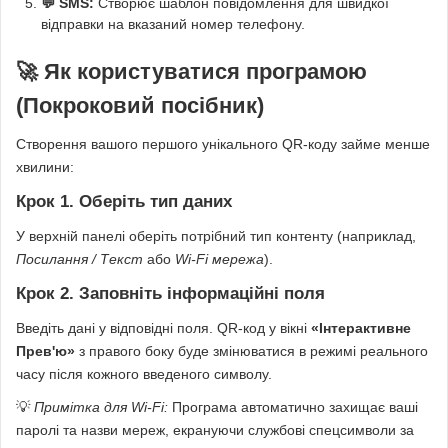
💬 SMS:
Створює шаблон повідомлення для швидкої
відправки на вказаний номер телефону.
🚀 Як користуватися програмою
(Покроковий посібник)
Створення вашого першого унікального QR-коду займе менше
хвилини:
Крок 1. Оберіть тип даних
У верхній панелі оберіть потрібний тип контенту (наприклад,
Посилання / Текст
або
Wi-Fi мережа
).
Крок 2. Заповніть інформаційні поля
Введіть дані у відповідні поля. QR-код у вікні
«Інтерактивне
Прев'ю»
з правого боку буде змінюватися в режимі реального
часу після кожного введеного символу.
💡
Примітка для Wi-Fi:
Програма автоматично захищає ваші
паролі та назви мереж, екрануючи службові спецсимволи за