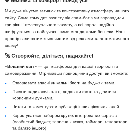
🛡️ Безпека та комфорт понад усе
Ми дуже цінуємо затишок та конструктивну атмосферу нашого
сайту. Саме тому для захисту від спам-ботів ми впровадили
три рівні інтелектуального захисту, а всі паролі надійно
шифруються за найсучаснішими стандартами безпеки. Наш
простір залишатиметься чистим від реклами та автоматичного
спаму!
🚀 Створюйте, діліться, надихайте!
«Вільний світ»
— це платформа для вашої творчості та
самовираження. Отримавши повноцінний доступ, ви зможете:
Створювати власні унікальні блоги на будь-які теми.
Писати надихаючі статті, додавати фото та ділитися
корисними думками.
Читати та коментувати публікації інших цікавих людей.
Користуватися набором крутих інтегрованих сервісів
(особистий бюджет, записна книжка, таймери, генератори
та багато іншого).