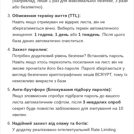
(наприклад, лише 1 раз для максимальної безпеки, 3 рази
або безлімітно).
Обмеження терміну життя (TTL):
Навіть якщо отримувач не відкриє листа, він не
зберігатиметься вічно. Виберіть термін автоматичного
знищення:
1 година
,
1 день
або
1 тиждень
. Після цього
база даних автоматично очиститься.
Захист паролем:
Потрібен додатковий рівень безпеки? Встановіть пароль.
Навіть якщо хтось перехопить посилання на лист, він не
зможе прочитати його без пароля. Паролі зберігаються у
вигляді безпечних криптографічних хешів BCRYPT, тому їх
неможливо викрасти з бази.
Анти-брутфорс (Блокування підбору паролів):
Якщо зловмисник спробує підібрати пароль до вашого
листа автоматичним софтом, після
3 невдалих спроб
секрет буде повністю заблоковано для зчитування на 10
хвилин.
Надійний захист від спаму та ботів:
У додатку реалізовано інтелектуальний Rate Limiting