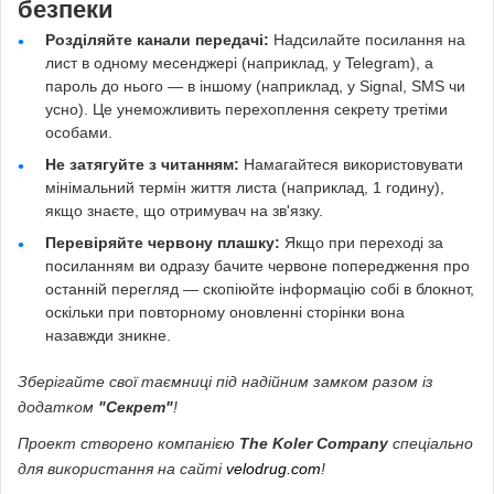
безпеки
Розділяйте канали передачі:
Надсилайте посилання на
лист в одному месенджері (наприклад, у Telegram), а
пароль до нього — в іншому (наприклад, у Signal, SMS чи
усно). Це унеможливить перехоплення секрету третіми
особами.
Не затягуйте з читанням:
Намагайтеся використовувати
мінімальний термін життя листа (наприклад, 1 годину),
якщо знаєте, що отримувач на зв'язку.
Перевіряйте червону плашку:
Якщо при переході за
посиланням ви одразу бачите червоне попередження про
останній перегляд — скопіюйте інформацію собі в блокнот,
оскільки при повторному оновленні сторінки вона
назавжди зникне.
Зберігайте свої таємниці під надійним замком разом із
додатком
"Секрет"
!
Проект створено компанією
The Koler Company
спеціально
для використання на сайті
velodrug.com
!