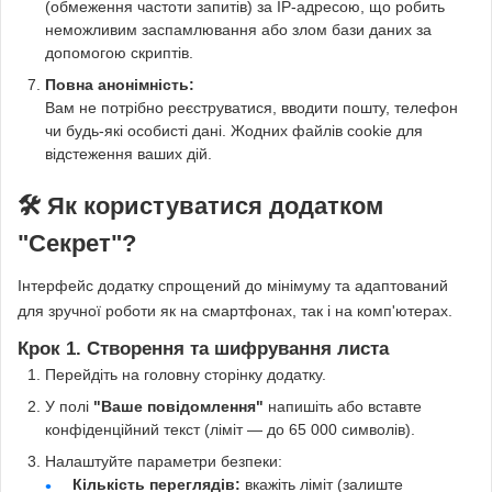
(обмеження частоти запитів) за IP-адресою, що робить
неможливим заспамлювання або злом бази даних за
допомогою скриптів.
Повна анонімність:
Вам не потрібно реєструватися, вводити пошту, телефон
чи будь-які особисті дані. Жодних файлів cookie для
відстеження ваших дій.
🛠️ Як користуватися додатком
"Секрет"?
Інтерфейс додатку спрощений до мінімуму та адаптований
для зручної роботи як на смартфонах, так і на комп'ютерах.
Крок 1. Створення та шифрування листа
Перейдіть на головну сторінку додатку.
У полі
"Ваше повідомлення"
напишіть або вставте
конфіденційний текст (ліміт — до 65 000 символів).
Налаштуйте параметри безпеки:
Кількість переглядів:
вкажіть ліміт (залиште