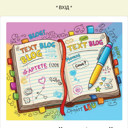
* ВХІД *